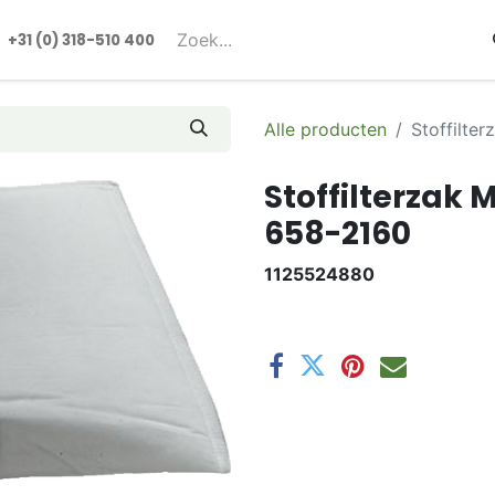
rmulieren
+31 (0) 318-510 400​​
Alle producten
Stoffilte
Stoffilterzak 
658-2160
1125524880