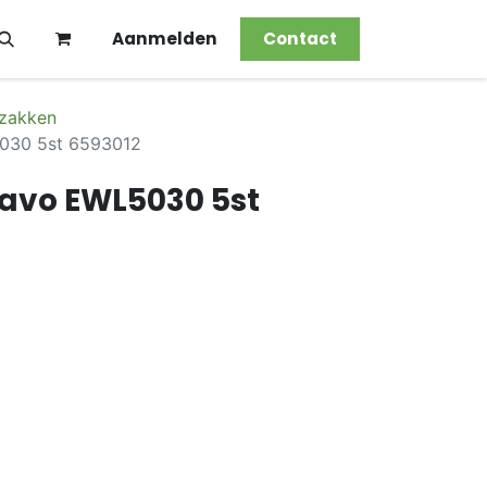
Aanmelden
Contact
 zakken
5030 5st 6593012
 Kavo EWL5030 5st