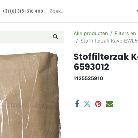
rmulieren
+31 (0) 318-510 400​​
Alle producten
Filters en
Stoffilterzak Kavo EWL
Stoffilterzak
6593012
1125525910