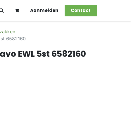
Aanmelden
Contact
 zakken
5st 6582160
Kavo EWL 5st 6582160