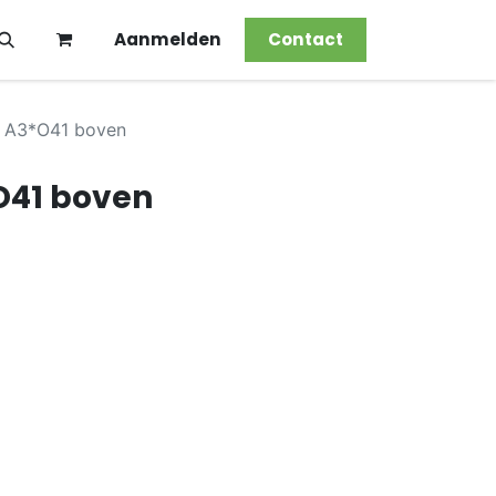
Aanmelden
Contact
 A3*O41 boven
O41 boven