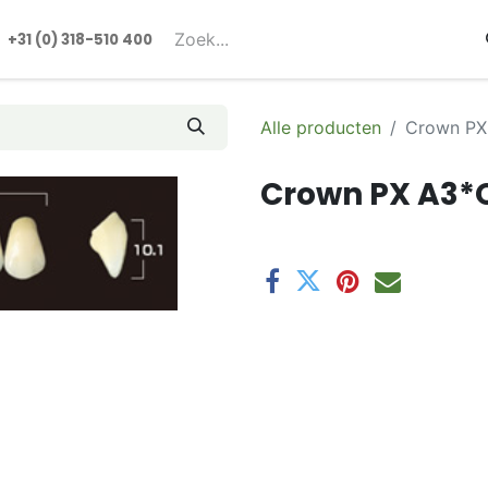
rmulieren
+31 (0) 318-510 400​​
Alle producten
Crown PX
Crown PX A3*