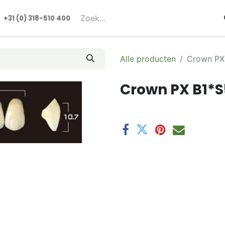
rmulieren
+31 (0) 318-510 400​​
Alle producten
Crown PX
Crown PX B1*S