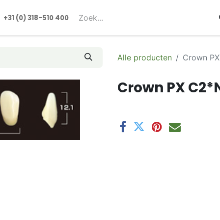
rmulieren
+31 (0) 318-510 400​​
Alle producten
Crown PX
Crown PX C2*