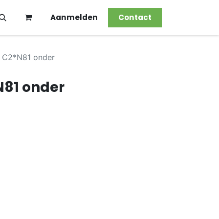
Aanmelden
Contact
 C2*N81 onder
N81 onder