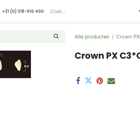
rmulieren
+31 (0) 318-510 400​​
Alle producten
Crown PX
Crown PX C3*