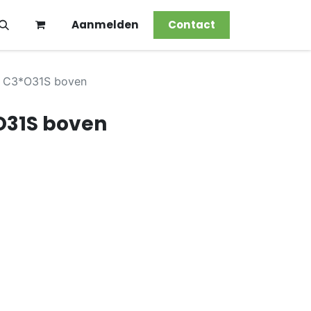
Aanmelden
Contact
 C3*O31S boven
O31S boven