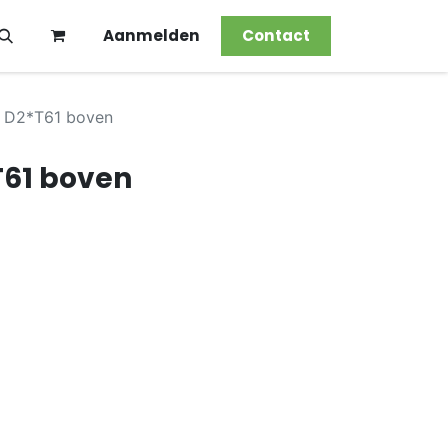
Aanmelden
Contact
 D2*T61 boven
T61 boven