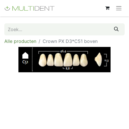
Alle producten
Crown PX D3*C51 boven