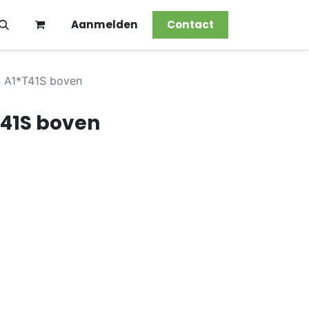
Aanmelden
Contact
 A1*T41S boven
T41S boven