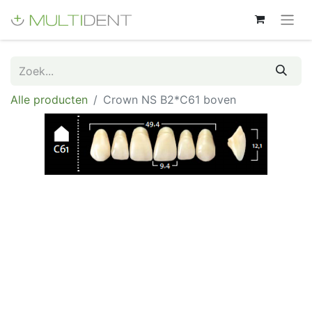
Alle producten
Crown NS B2*C61 boven