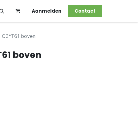
Aanmelden
Contact
 C3*T61 boven
T61 boven