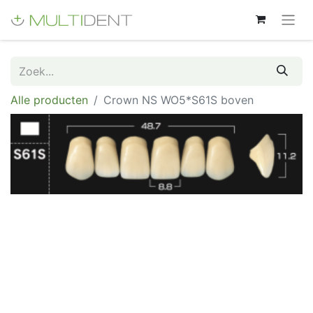
Alle producten
Crown NS WO5*S61S boven