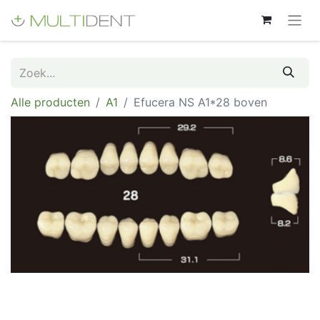
Alle producten
A1
Efucera NS A1*28 boven