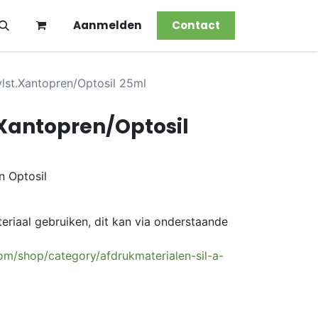
Aanmelden
Contact
vlst.Xantopren/Optosil 25ml
.Xantopren/Optosil
n Optosil
eriaal gebruiken, dit kan via onderstaande
om/shop/category/afdrukmaterialen-sil-a-