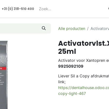
rmulieren
+31 (0) 318-510 400​​
Alle producten
Activator
Activatorvlst
25ml
Activator voor Xantopren e
9925092109
Liever Sil a Copy afdrukmat
link;
https://dentalhouse.odoo.c
copy-light-467