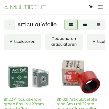
Articulatiefolie
Toebehoren
Articulatoren
Articula
articulatoren
BK22 Articulatiefolie
BK1021 Articulatiefolie
groen 8mu rol 22mm
rood 8mu rol 22mm
eenzijdig 2m
eenzijdig 2m navulling