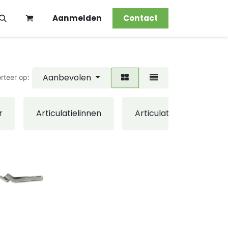
Aanmelden
Contact
Aanbevolen
rteer op:
r
Articulatielinnen
Articulatiezijde