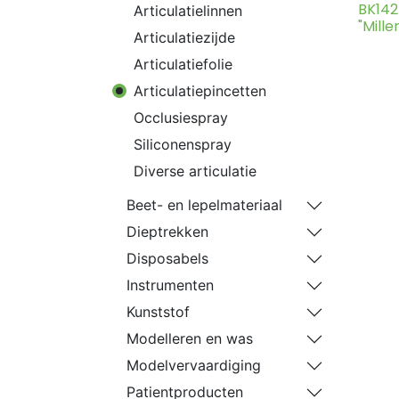
BK142
Articulatielinnen
"Miller
Articulatiezijde
Articulatiefolie
Articulatiepincetten
Occlusiespray
Siliconenspray
Diverse articulatie
Beet- en lepelmateriaal
Dieptrekken
Disposabels
Instrumenten
Kunststof
Modelleren en was
Modelvervaardiging
Patientproducten