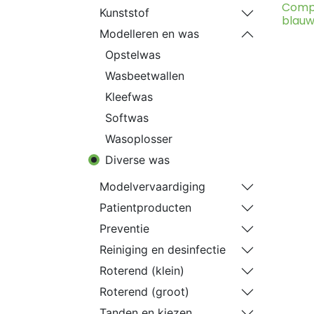
Comp
Kunststof
blau
Modelleren en was
Opstelwas
Wasbeetwallen
Kleefwas
Softwas
Wasoplosser
Diverse was
Modelvervaardiging
Patientproducten
Preventie
Reiniging en desinfectie
Roterend (klein)
Roterend (groot)
Tanden en kiezen