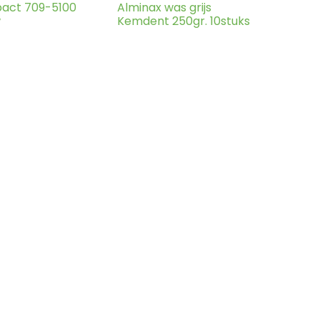
act 709-5100
Alminax was grijs
w
Kemdent 250gr. 10stuks