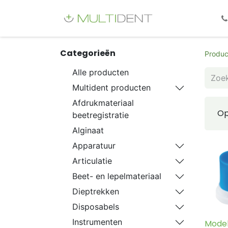
Webshop
Fo
Categorieën
Produc
Alle producten
Multident producten
Afdrukmateriaal
Op
beetregistratie
Alginaat
Apparatuur
Articulatie
Beet- en lepelmateriaal
Dieptrekken
Disposabels
Instrumenten
Model