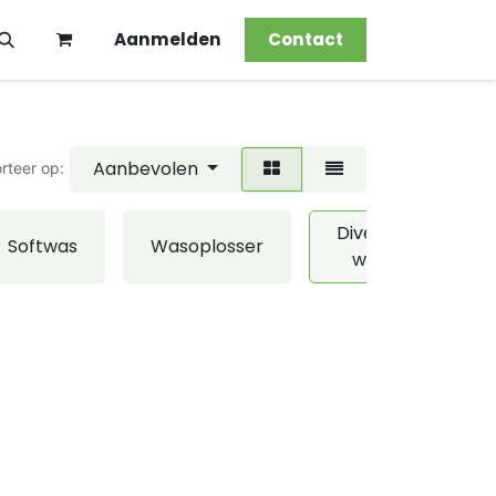
Aanmelden
Contact
Aanbevolen
rteer op:
Diverse
Softwas
Wasoplosser
was