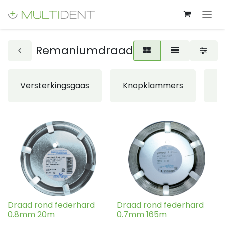
Remaniumdraad
Versterkingsgaas
Knopklammers
k
Draad rond federhard
Draad rond federhard
0.8mm 20m
0.7mm 165m