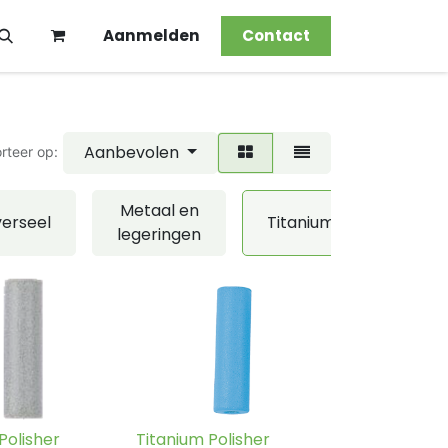
Aanmelden
Contact
Aanbevolen
rteer op:
Metaal en
Soft
verseel
Titanium
legeringen
relini
Polisher
Titanium Polisher