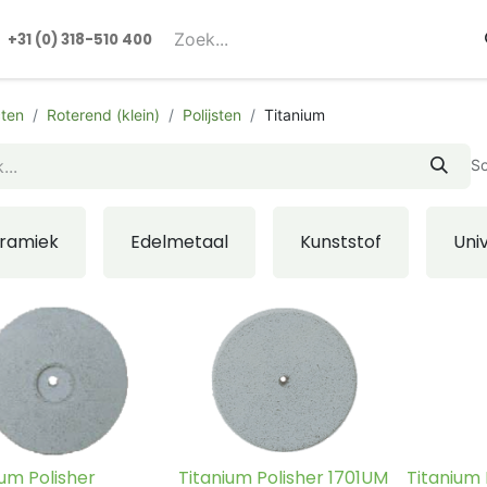
rmulieren
+31 (0) 318-510 400​​
ten
Roterend (klein)
Polijsten
Titanium
So
ramiek
Edelmetaal
Kunststof
Uni
ium Polisher
Titanium Polisher 1701UM
Titanium 