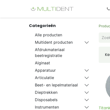
Webshop
Fo
Categorieën
Produc
Alle producten
Multident producten
Afdrukmateriaal
Ke
beetregistratie
Alginaat
Apparatuur
Articulatie
Beet- en lepelmateriaal
Dieptrekken
Disposabels
Instrumenten
Titan