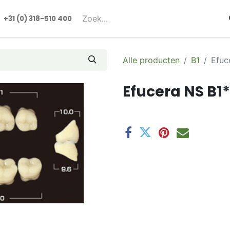
rmulieren
+31 (0) 318-510 400​​
Alle producten
B1
Efuc
Efucera NS B1