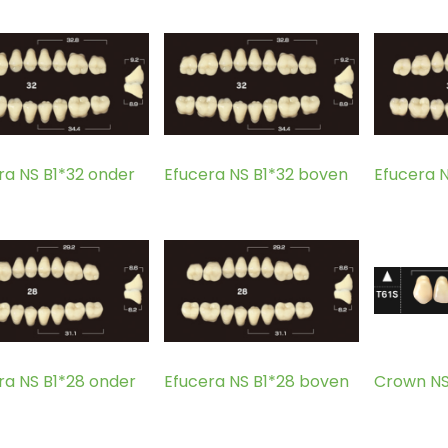
ra NS B1*32 onder
Efucera NS B1*32 boven
Efucera 
ra NS B1*28 onder
Efucera NS B1*28 boven
Crown NS