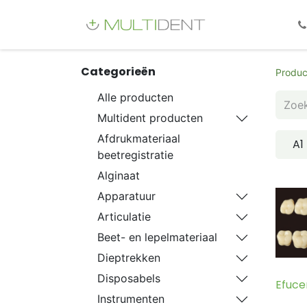
Webshop
Fo
Categorieën
Produc
Alle producten
Multident producten
Afdrukmateriaal
A1
beetregistratie
Alginaat
Apparatuur
Articulatie
Beet- en lepelmateriaal
Dieptrekken
Disposabels
Efuce
Instrumenten