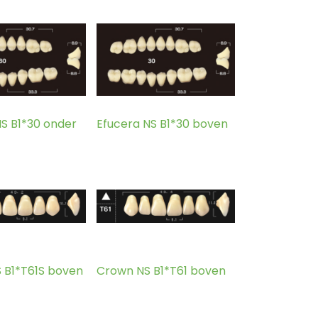
NS B1*30 onder
Efucera NS B1*30 boven
 B1*T61S boven
Crown NS B1*T61 boven