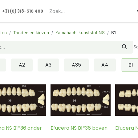
rmulieren
+31 (0) 318-510 400​​
ten
Tanden en kiezen
Yamahachi kunststof NS
B1
So
A2
A3
A35
A4
B1
ra NS B1*36 onder
Efucera NS B1*36 boven
Efucera 