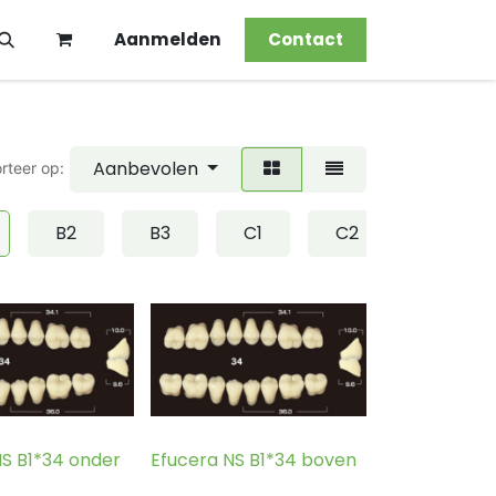
Aanmelden
Contact
Aanbevolen
rteer op:
B2
B3
C1
C2
C3
NS B1*34 onder
Efucera NS B1*34 boven