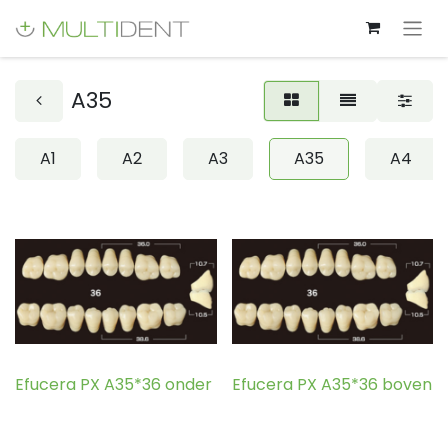
A35
A1
A2
A3
A35
A4
Efucera PX A35*36 onder
Efucera PX A35*36 boven