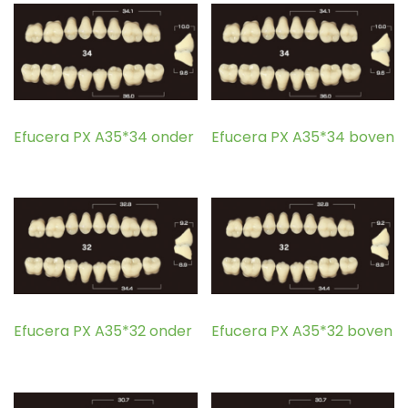
Efucera PX A35*34 onder
Efucera PX A35*34 boven
Efucera PX A35*32 onder
Efucera PX A35*32 boven