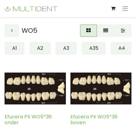
WO5
A1
A2
A3
A35
A4
Efucera PX WO5*36
Efucera PX WO5*36
onder
boven