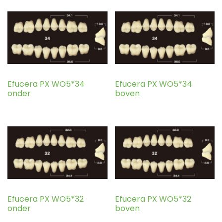
Efucera PX WO5*34
Efucera PX WO5*34
onder
boven
Efucera PX WO5*32
Efucera PX WO5*32
onder
boven