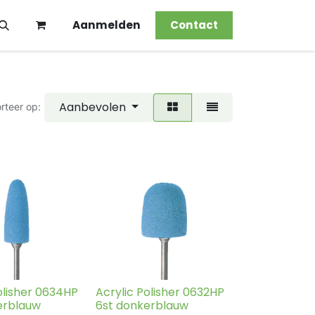
Aanmelden
Contact
Aanbevolen
rteer op:
olisher 0634HP
Acrylic Polisher 0632HP
erblauw
6st donkerblauw