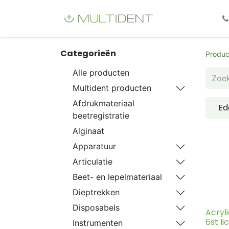
Webshop
Fo
Categorieën
Produc
Alle producten
Multident producten
Afdrukmateriaal
Ed
beetregistratie
Alginaat
Apparatuur
Articulatie
Beet- en lepelmateriaal
Dieptrekken
Disposabels
Acryl
6st l
Instrumenten