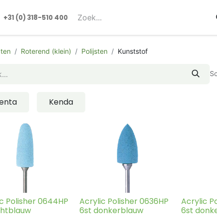
rmulieren
+31 (0) 318-510 400​​
ten
Roterend (klein)
Polijsten
Kunststof
So
enta
Kenda
ic Polisher 0644HP
Acrylic Polisher 0636HP
Acrylic P
ichtblauw
6st donkerblauw
6st donk