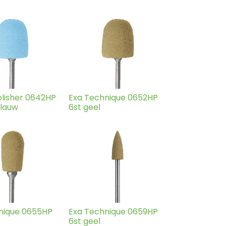
olisher 0642HP
Exa Technique 0652HP
blauw
6st geel
nique 0655HP
Exa Technique 0659HP
6st geel