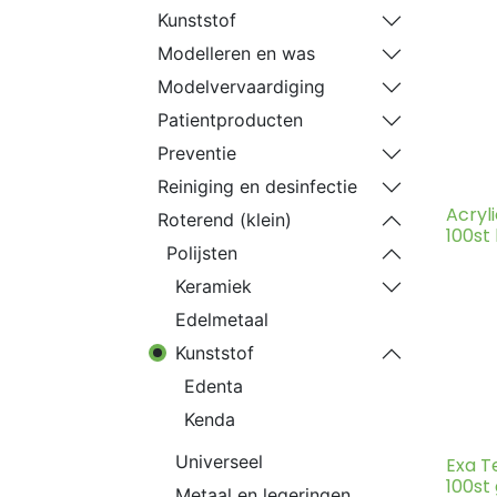
Kunststof
Modelleren en was
Modelvervaardiging
Patientproducten
Preventie
Reiniging en desinfectie
Acryl
Roterend (klein)
100st
Polijsten
Keramiek
Edelmetaal
Kunststof
Edenta
Kenda
Universeel
Exa T
100st
Metaal en legeringen