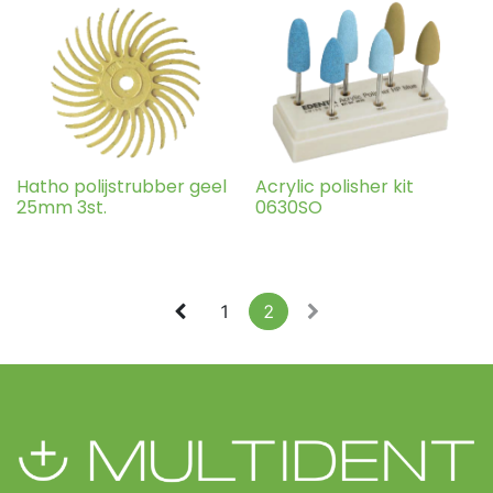
Hatho polijstrubber geel
Acrylic polisher kit
25mm 3st.
0630SO
1
2